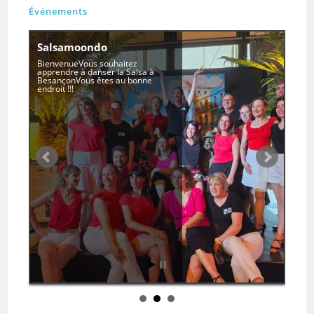
Événements
Salsamoondo
BienvenueVous souhaitez
apprendre à danser la Salsa à
BesançonVous êtes au bonne
endroit !!!