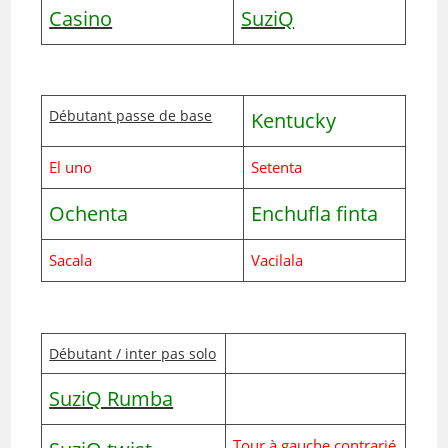
Casino
SuziQ
Débutant passe de base
Kentucky
El uno
Setenta
Ochenta
Enchufla finta
Sacala
Vacilala
Débutant / inter pas solo
SuziQ Rumba
Tour à gauche contrarié