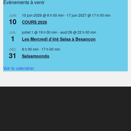
Évènements à venir
10 juin 2026 @ 8 h 00 min
-
17 juin 2027 @ 17 h 00 min
JUIN
10
COURS 2026
juillet 1 @ 19 h 00 min
-
août 26 @ 22 h 00 min
JUIL
1
Les Mercredi d’été Salsa à Besançon
8 h 00 min
-
17 h 00 min
DÉC
31
Salsamoondo
Voir le calendrier