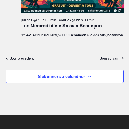
è
n
e
juillet 1 @ 19 h 00 min
-
août 26 @ 22 h 00 min
m
Les Mercredi d’été Salsa à Besançon
e
12 Av. Arthur Gaulard, 25000 Besançon
cite des arts, besancon
n
t
s
Jour précédent
Jour suivant
S’abonner au calendrier