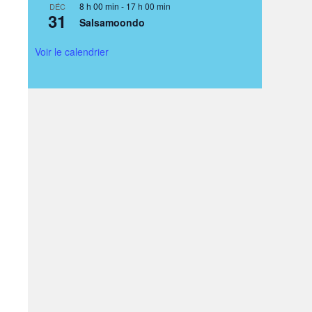
8 h 00 min
-
17 h 00 min
DÉC
31
Salsamoondo
Voir le calendrier