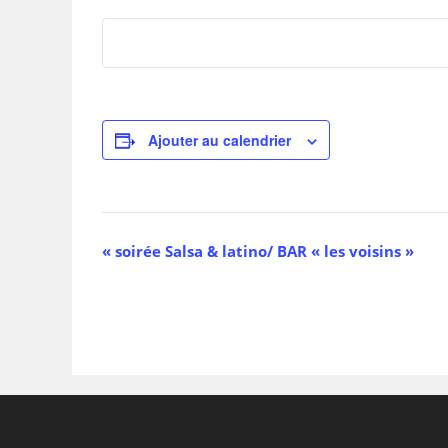
Ajouter au calendrier
N
«
soirée Salsa & latino/ BAR « les voisins »
a
v
i
g
a
t
i