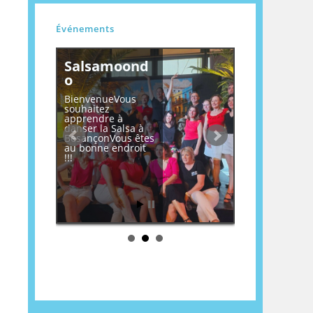
Événements
Salsamoond
o
BienvenueVous
souhaitez
apprendre à
danser la Salsa à
BesançonVous êtes
au bonne endroit
!!!